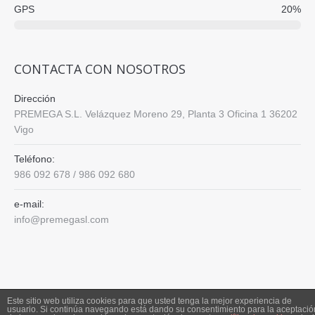
GPS
20%
CONTACTA CON NOSOTROS
Dirección
PREMEGA S.L. Velázquez Moreno 29, Planta 3 Oficina 1 36202
Vigo
Teléfono:
986 092 678 / 986 092 680
e-mail:
info@premegasl.com
Find us on:
Este sitio web utiliza cookies para que usted tenga la mejor experiencia de
usuario. Si continúa navegando está dando su consentimiento para la aceptació